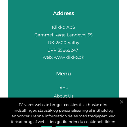
Address
web:
www.klikko.dk
Menu
Ads
About Us
Cookies
På vores website bruges cookies til at huske dine
indstillinger, statistik og personalisering af indhold og
Contact
annoncer. Denne information deles med tredjepart. Ved
Sitemap
fortsat brug af websiden godkender du cookiepolitikken.