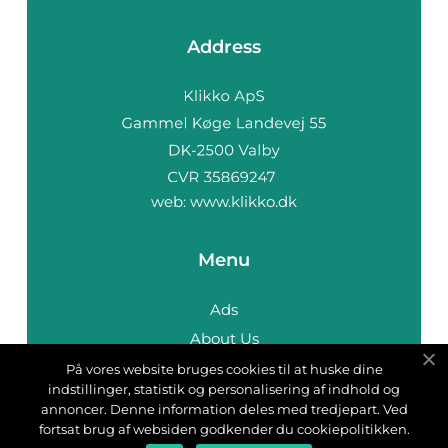
Address
web:
www.klikko.dk
Menu
Ads
About Us
Cookies
På vores website bruges cookies til at huske dine
indstillinger, statistik og personalisering af indhold og
Contact
annoncer. Denne information deles med tredjepart. Ved
Sitemap
fortsat brug af websiden godkender du cookiepolitikken.