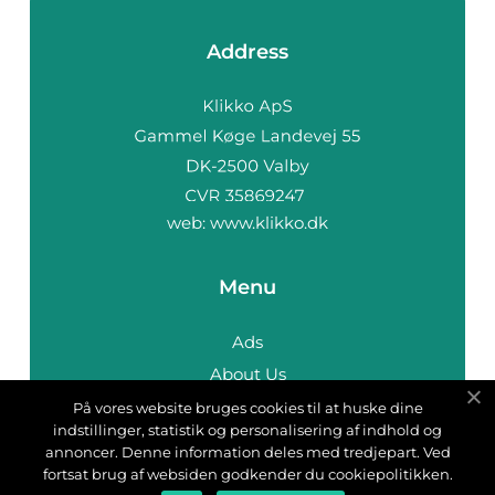
Address
web:
www.klikko.dk
Menu
Ads
About Us
Cookies
På vores website bruges cookies til at huske dine
indstillinger, statistik og personalisering af indhold og
Contact
annoncer. Denne information deles med tredjepart. Ved
Sitemap
fortsat brug af websiden godkender du cookiepolitikken.