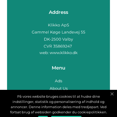
Address
web:
www.klikko.dk
Menu
Ads
About Us
Cookies
På vores website bruges cookies til at huske dine
indstillinger, statistik og personalisering af indhold og
Contact
annoncer. Denne information deles med tredjepart. Ved
Sitemap
fortsat brug af websiden godkender du cookiepolitikken.